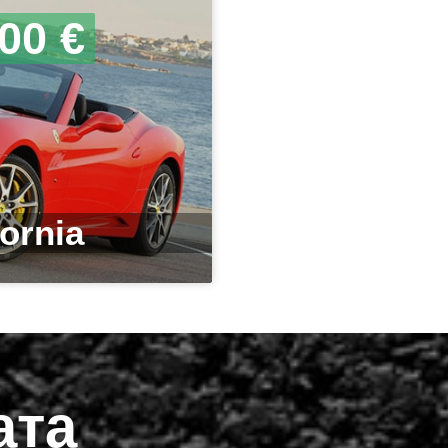
00 €
fornia
ата