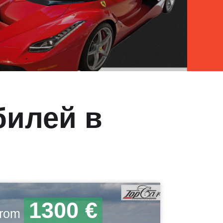
билей в
1300 €
 from