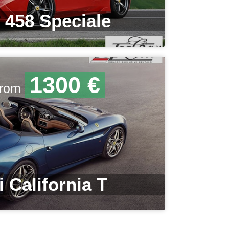
i 458 Speciale
1300 €
 from
i California T