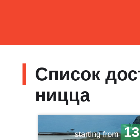
Список дос
ницца
13
starting from