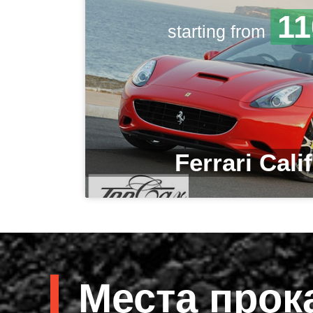
11
starting from
Ferrari Cali
Места прок