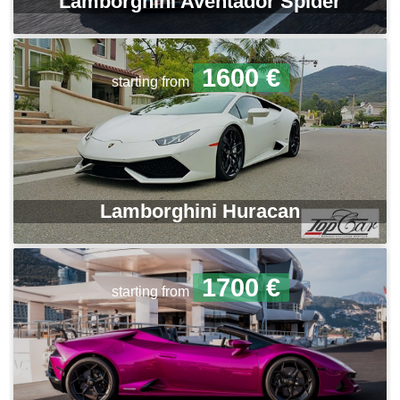
Lamborghini Aventador Spider
1600 €
starting from
Lamborghini Huracan
1700 €
starting from