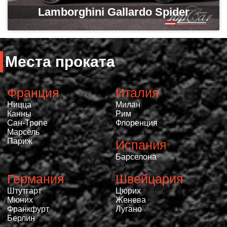
Lamborghini Gallardo Spider
Места проката
Франция
Италия
Ницца
Милан
Канны
Рим
Сан-Тропе
Флоренция
Марсель
Париж
Испания
Барселона
Германия
Швейцария
Штутгарт
Цюрих
Мюних
Женева
Франкфурт
Лугано
Берлин